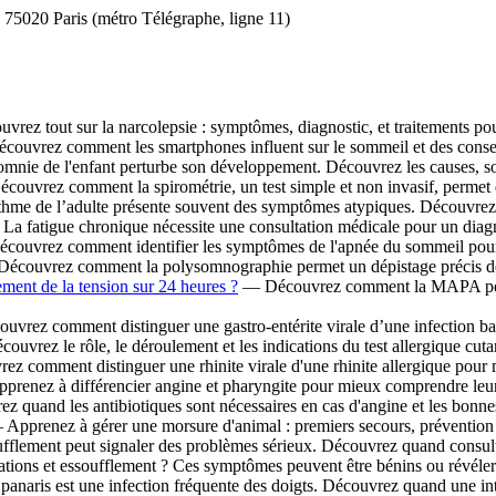
, 75020 Paris (métro Télégraphe, ligne 11)
rez tout sur la narcolepsie : symptômes, diagnostic, et traitements po
ouvrez comment les smartphones influent sur le sommeil et des conseils
nie de l'enfant perturbe son développement. Découvrez les causes, sol
ouvrez comment la spirométrie, un test simple et non invasif, permet d
me de l’adulte présente souvent des symptômes atypiques. Découvrez c
a fatigue chronique nécessite une consultation médicale pour un diag
ouvrez comment identifier les symptômes de l'apnée du sommeil pour u
couvrez comment la polysomnographie permet un dépistage précis de l
ment de la tension sur 24 heures ?
— Découvrez comment la MAPA permet
vrez comment distinguer une gastro-entérite virale d’une infection ba
uvrez le rôle, le déroulement et les indications du test allergique cutan
 comment distinguer une rhinite virale d'une rhinite allergique pour m
renez à différencier angine et pharyngite pour mieux comprendre leur 
 quand les antibiotiques sont nécessaires en cas d'angine et les bonne
Apprenez à gérer une morsure d'animal : premiers secours, prévention d
flement peut signaler des problèmes sérieux. Découvrez quand consulter 
tions et essoufflement ? Ces symptômes peuvent être bénins ou révéle
anaris est une infection fréquente des doigts. Découvrez quand une int