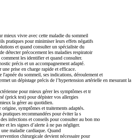
ur mieux vivre avec cette maladie du sommeil
 pratiques pour minimiser leurs effets négatifs
utions et quand consulter un spécialiste du
e détecter précocement les maladies respiratoir
omment les identifier et quand consulter.
nostic précis et un accompagnement adapté.
ne prise en charge rapide et efficace.
'apnée du sommeil, ses indications, déroulement et
 un dépistage précis de l’hypertension artérielle en mesurant la
ctérienne pour mieux gérer les symptômes et tr
é (prick test) pour dépister vos allergies
ieux la gérer au quotidien.
origine, symptômes et traitements adaptés.
s pratiques recommandées pour éviter la s
es infections et conseils pour consulter au bon mo
et les signes d’alerte à ne pas négliger.
r une maladie cardiaque. Quand
ervention chirurgicale devient nécessaire pour