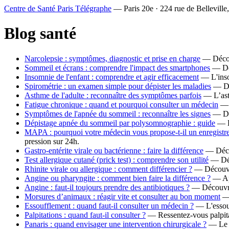
Centre de Santé Paris Télégraphe
— Paris 20e · 224 rue de Belleville
Blog santé
Narcolepsie : symptômes, diagnostic et prise en charge
— Découv
Sommeil et écrans : comprendre l'impact des smartphones
— Déc
Insomnie de l'enfant : comprendre et agir efficacement
— L'insom
Spirométrie : un examen simple pour dépister les maladies
— Déc
Asthme de l'adulte : reconnaître des symptômes parfois
— L’asth
Fatigue chronique : quand et pourquoi consulter un médecin
— L
Symptômes de l'apnée du sommeil : reconnaître les signes
— Déc
Dépistage apnée du sommeil par polysomnographie : guide
— Dé
MAPA : pourquoi votre médecin vous propose-t-il un enregistre
pression sur 24h.
Gastro-entérite virale ou bactérienne : faire la différence
— Décou
Test allergique cutané (prick test) : comprendre son utilité
— Déco
Rhinite virale ou allergique : comment différencier ?
— Découvrez
Angine ou pharyngite : comment bien faire la différence ?
— App
Angine : faut-il toujours prendre des antibiotiques ?
— Découvrez
Morsures d’animaux : réagir vite et consulter au bon moment
— 
Essoufflement : quand faut-il consulter un médecin ?
— L'essouf
Palpitations : quand faut-il consulter ?
— Ressentez-vous palpita
Panaris : quand envisager une intervention chirurgicale ?
— Le p