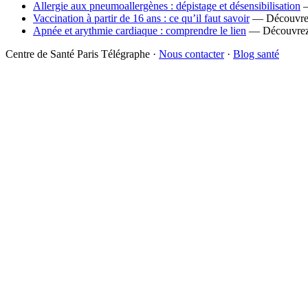
Allergie aux pneumoallergènes : dépistage et désensibilisation
—
Vaccination à partir de 16 ans : ce qu’il faut savoir
— Découvrez l
Apnée et arythmie cardiaque : comprendre le lien
— Découvrez c
Centre de Santé Paris Télégraphe ·
Nous contacter
·
Blog santé